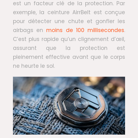
est un facteur clé de la protection. Par
exemple, la ceinture AirrBelt est conçue
pour détecter une chute et gonfler les
airbags en
moins de 100 millisecondes
.
C’est plus rapide qu’un clignement d’œil,
assurant que la protection est
pleinement effective avant que le corps
ne heurte le sol.