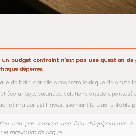
c un budget contraint n’est pas une question de
 chaque dépense.
salle de bain, car elle concentre le risque de chute le
ct (éclairage, poignées, solutions antidérapantes) of
hat majeur est l’investissement le plus rentable po
ation non pas comme une liste d’équipements à 
er le maximum de risque.