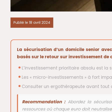
Publié le 18 avril 2024
La sécurisation d’un domicile senior ave
basés sur le retour sur investissement de
L’investissement prioritaire absolu est la 
Les « micro-investissements » à fort impa
Consulter un ergothérapeute avant tout ac
Recommandation :
Abordez la sécuris
ressources où chaque euro doit neutralis