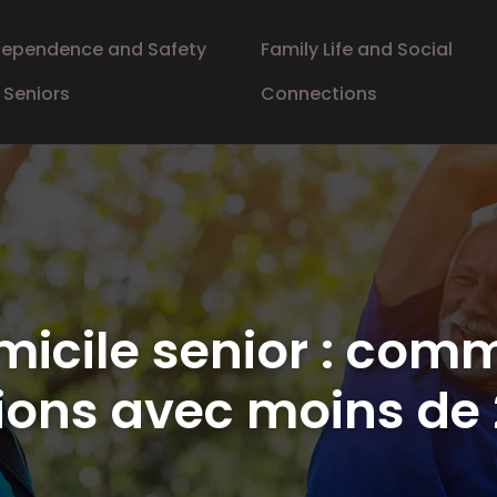
dependence and Safety
Family Life and Social
r Seniors
Connections
icile senior : comm
ions avec moins de 