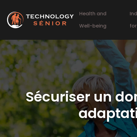
Health and
In
Well-being
fo
Sécuriser un dom
adaptat