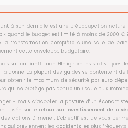
lissant à son domicile est une préoccupation nature
ix quand le budget est limité à moins de 2000 € ? L’
a transformation complète d’une salle de bain en
rgement cette enveloppe budgétaire.
s surtout inefficace. Elle ignore les statistiques, 
la donne. La plupart des guides se contentent de 
 pour obtenir le maximum de sécurité par euro dép
o qui ne protège pas contre un risque plus imminen
hanger », mais d’adopter la posture d’un économist
ure basée sur le
retour sur investissement de la sé
re des actions à mener. L’objectif est de vous perm
s qui préviennent les accidents les plus fréquents e