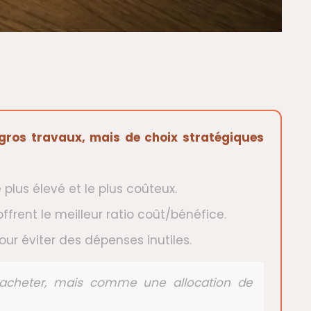
 gros travaux, mais de choix stratégiques
 plus élevé et le plus coûteux.
frent le meilleur ratio coût/bénéfice.
ur éviter des dépenses inutiles.
acheter, mais comme une allocation de